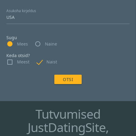
Asukoha kirjeldus
Sugu
Mees
Naine
Keda otsid?
Meest
Naist
OTSI
Tutvumised
JustDatingSite,