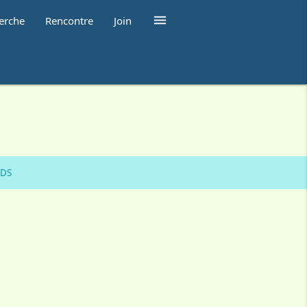

erche
Rencontre
Join
NDS