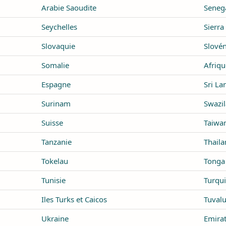
Arabie Saoudite
Seneg
Seychelles
Sierra
Slovaquie
Slovén
Somalie
Afriqu
Espagne
Sri La
Surinam
Swazi
Suisse
Taiwan
Tanzanie
Thail
Tokelau
Tonga
Tunisie
Turqu
Iles Turks et Caicos
Tuval
Ukraine
Emirat