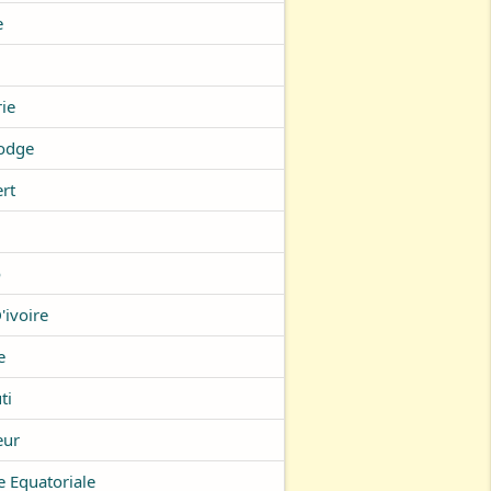
e
ie
odge
rt
o
'ivoire
e
ti
eur
 Equatoriale