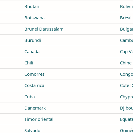
Bhutan
Bolivi
Botswana
Brésil
Brunei Darussalam
Bulgar
Burundi
Camb
Canada
Cap Ve
Chili
Chine
Comorres
Cong
Costa rica
Côte D
Cuba
Chypr
Danemark
Djibou
Timor oriental
Equat
Salvador
Guinée