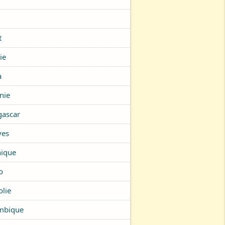
t
ie
a
nie
ascar
ves
nique
o
lie
mbique