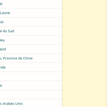
al
 Leone
ie
e du Sud
nka
land
, Province de Chine
ande
ie
u
s Arabes Unis