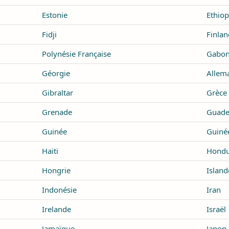
Estonie
Ethiop
Fidji
Finlan
Polynésie Française
Gabo
Géorgie
Allem
Gibraltar
Grèce
Grenade
Guade
Guinée
Guiné
Haiti
Hondu
Hongrie
Island
Indonésie
Iran
Irelande
Israël
Jamaïque
Japon