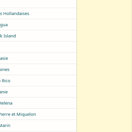
es Hollandaises
agua
k Island
asie
pines
 Rico
nie
Helena
Pierre et Miquelon
Marin