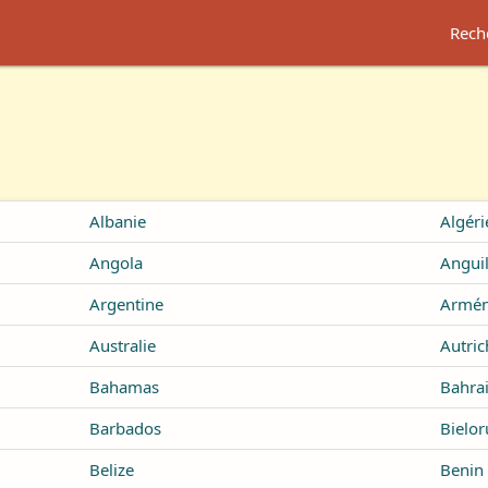
Rech
Albanie
Algéri
Angola
Anguil
Argentine
Armén
Australie
Autric
Bahamas
Bahra
Barbados
Bielor
Belize
Benin