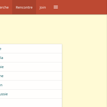

erche
Rencontre
Join
e
la
ie
he
in
ussie