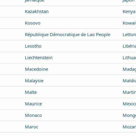
Kazakhstan
Kenya
Kosovo
Kowai
République Démocratique de Lao People
Letton
Lesotho
Libéri
Liechtenstein
Lithua
Macedoine
Madag
Malaysie
Maldi
Malte
Marti
Maurice
Mexic
Monaco
Mongo
Maroc
Moza