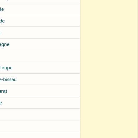
ie
de
n
agne
loupe
e-bissau
ras
e