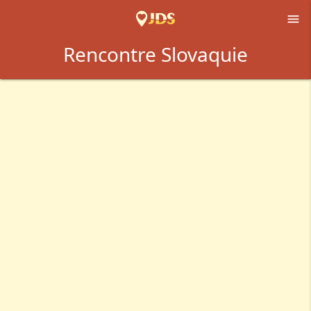

Rencontre Slovaquie