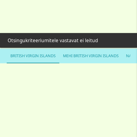
Otsingukriteeriumitele vastavat ei leitud
BRITISH VIRGIN ISLANDS
MEHI BRITISH VIRGIN ISLANDS
NAISE