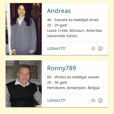
Andreas
46 - Sieviete ko meklējat vīrieti
25 - 29 gadi
Loose Creek, Missouri, Amerikas
Savienotās Valstis


UZRAKSTĪT
Ronny789
66 - Vīrietis ko meklējat sievieti
20 - 36 gadi
Hemiksem, Antwerpen, Belģija


UZRAKSTĪT