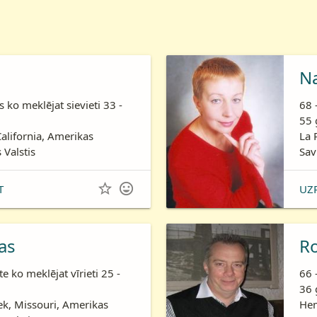
N
is ko meklējat sievieti 33 -
68 
55 
California, Amerikas
La 
 Valstis
Sav


T
UZ
as
R
te ko meklējat vīrieti 25 -
66 
36 
ek, Missouri, Amerikas
Hem