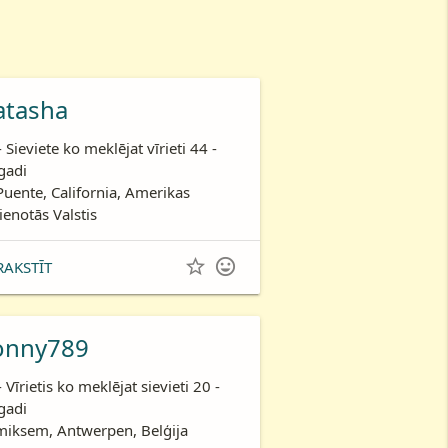
atasha
- Sieviete ko meklējat vīrieti 44 -
gadi
Puente, California, Amerikas
ienotās Valstis


RAKSTĪT
onny789
- Vīrietis ko meklējat sievieti 20 -
gadi
iksem, Antwerpen, Belģija