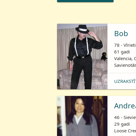
Bob
78 - Vīriet
61 gadi
Valencia, 
Savienotās
UZRAKSTĪ
Andre
46 - Sievie
29 gadi
Loose Cre