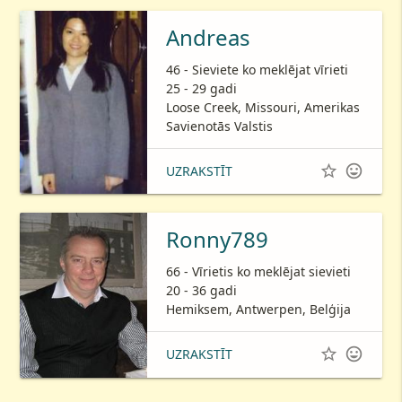
Andreas
46 - Sieviete ko meklējat vīrieti
25 - 29 gadi
Loose Creek, Missouri, Amerikas
Savienotās Valstis


UZRAKSTĪT
Ronny789
66 - Vīrietis ko meklējat sievieti
20 - 36 gadi
Hemiksem, Antwerpen, Belģija


UZRAKSTĪT