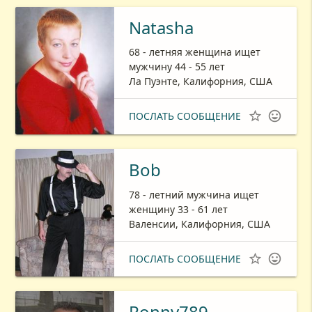
Natasha
68 - летняя женщина ищет
мужчину 44 - 55 лет
Ла Пуэнте, Калифорния, США


ПОСЛАТЬ СООБЩЕНИЕ
Bob
78 - летний мужчина ищет
женщину 33 - 61 лет
Валенсии, Калифорния, США


ПОСЛАТЬ СООБЩЕНИЕ
Ronny789