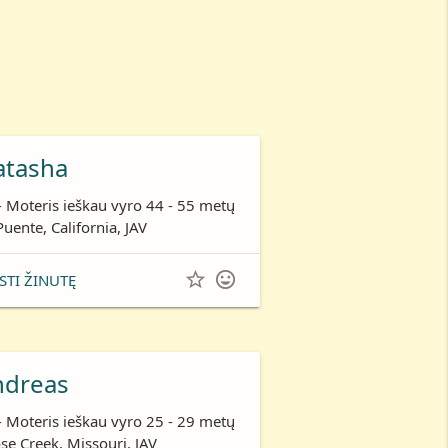
atasha
- Moteris ieškau vyro 44 - 55 metų
Puente, California, JAV


STI ŽINUTĘ
ndreas
- Moteris ieškau vyro 25 - 29 metų
se Creek, Missouri, JAV