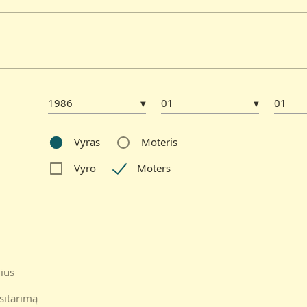
▼
▼
Vyras
Moteris
Vyro
Moters
lius
sitarimą