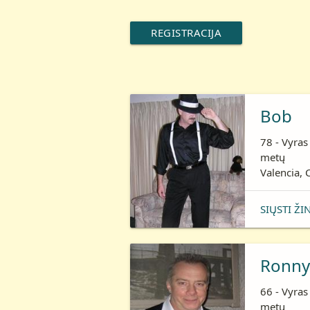
REGISTRACIJA
Bob
78 - Vyras
metų
Valencia, C
SIŲSTI ŽI
Ronny
66 - Vyras
metų