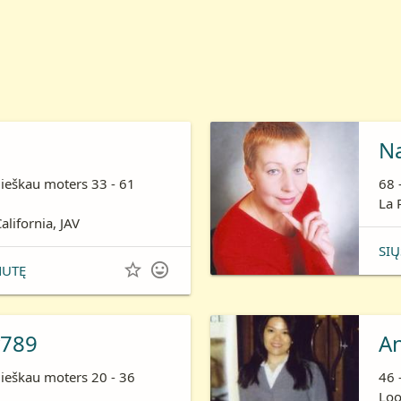
N
 ieškau moters 33 - 61
68 
La 
alifornia, JAV
SIŲ


NUTĘ
789
A
 ieškau moters 20 - 36
46 
Loo