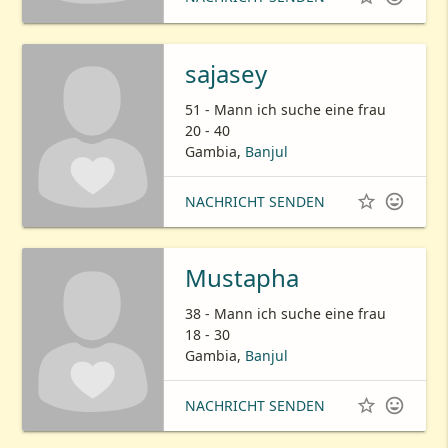
sajasey
51 - Mann ich suche eine frau
20 - 40
Gambia,
Banjul


NACHRICHT SENDEN
Mustapha
38 - Mann ich suche eine frau
18 - 30
Gambia,
Banjul


NACHRICHT SENDEN