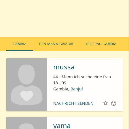
GAMBIA
DEN MANN GAMBIA
DIE FRAU GAMBIA
mussa
44 - Mann ich suche eine frau
18 - 99
Gambia,
Banjul


NACHRICHT SENDEN
yama