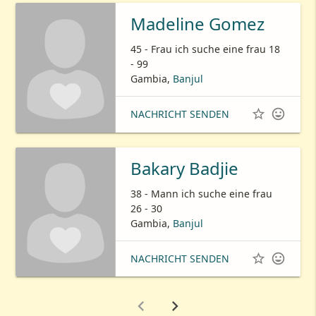
Madeline Gomez
45 - Frau ich suche eine frau 18
- 99
Gambia,
Banjul


NACHRICHT SENDEN
Bakary Badjie
38 - Mann ich suche eine frau
26 - 30
Gambia,
Banjul


NACHRICHT SENDEN

