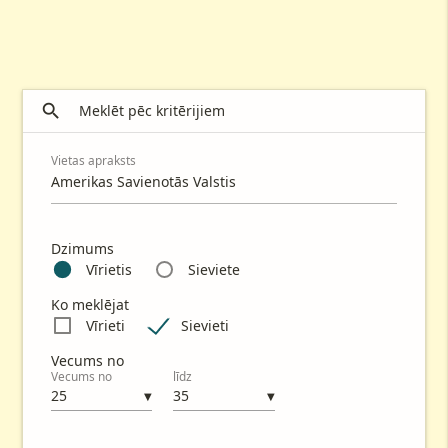

Meklēt pēc kritērijiem
Vietas apraksts
Dzimums
Vīrietis
Sieviete
Ko meklējat
Vīrieti
Sievieti
Vecums no
Vecums no
līdz
▼
▼