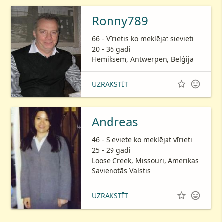
Ronny789
66 - Vīrietis ko meklējat sievieti
20 - 36 gadi
Hemiksem, Antwerpen, Belģija


UZRAKSTĪT
Andreas
46 - Sieviete ko meklējat vīrieti
25 - 29 gadi
Loose Creek, Missouri, Amerikas
Savienotās Valstis


UZRAKSTĪT