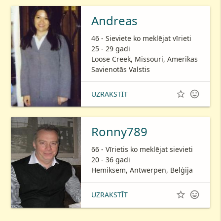
Andreas
46 - Sieviete ko meklējat vīrieti
25 - 29 gadi
Loose Creek, Missouri, Amerikas
Savienotās Valstis


UZRAKSTĪT
Ronny789
66 - Vīrietis ko meklējat sievieti
20 - 36 gadi
Hemiksem, Antwerpen, Belģija


UZRAKSTĪT