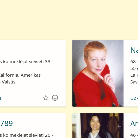
N
is ko meklējat sievieti 33 -
68 
55 
California, Amerikas
La 
 Valstis
Sav


T
UZ
789
A
is ko meklējat sievieti 20 -
46 