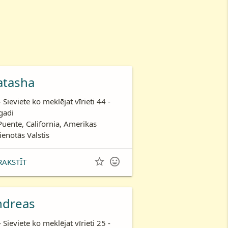
atasha
- Sieviete ko meklējat vīrieti 44 -
gadi
Puente, California, Amerikas
ienotās Valstis


RAKSTĪT
ndreas
- Sieviete ko meklējat vīrieti 25 -