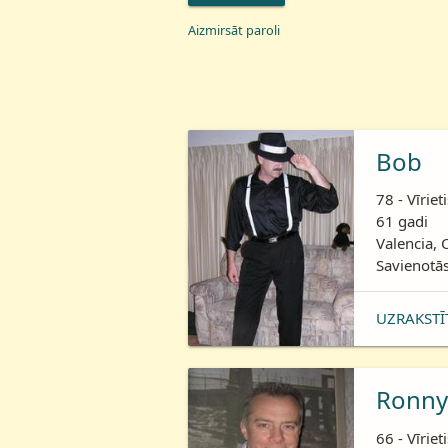
Aizmirsāt paroli
Bob
78 - Vīriet
61 gadi
Valencia, 
Savienotās
UZRAKSTĪ
Ronny
66 - Vīriet