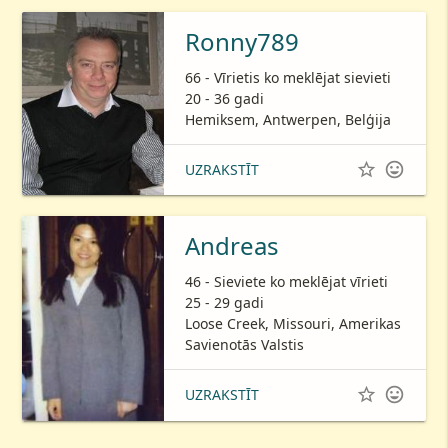
Ronny789
66 - Vīrietis ko meklējat sievieti
20 - 36 gadi
Hemiksem, Antwerpen, Belģija


UZRAKSTĪT
Andreas
46 - Sieviete ko meklējat vīrieti
25 - 29 gadi
Loose Creek, Missouri, Amerikas
Savienotās Valstis


UZRAKSTĪT