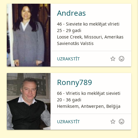
Andreas
46 - Sieviete ko meklējat vīrieti
25 - 29 gadi
Loose Creek, Missouri, Amerikas
Savienotās Valstis


UZRAKSTĪT
Ronny789
66 - Vīrietis ko meklējat sievieti
20 - 36 gadi
Hemiksem, Antwerpen, Belģija


UZRAKSTĪT