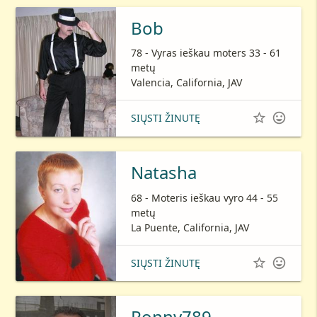
Bob
78 - Vyras ieškau moters 33 - 61
metų
Valencia, California, JAV


SIŲSTI ŽINUTĘ
Natasha
68 - Moteris ieškau vyro 44 - 55
metų
La Puente, California, JAV


SIŲSTI ŽINUTĘ
Ronny789