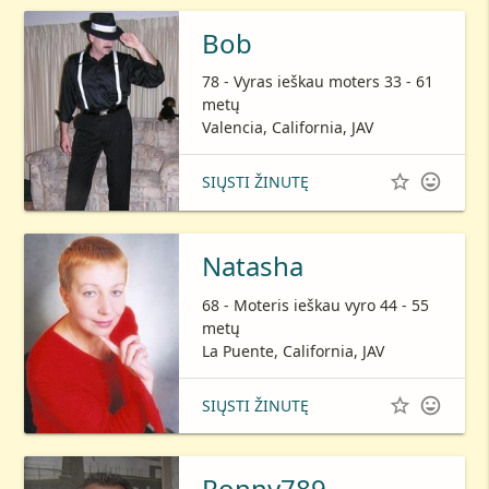
Bob
78 - Vyras ieškau moters 33 - 61
metų
Valencia, California, JAV


SIŲSTI ŽINUTĘ
Natasha
68 - Moteris ieškau vyro 44 - 55
metų
La Puente, California, JAV


SIŲSTI ŽINUTĘ
Ronny789