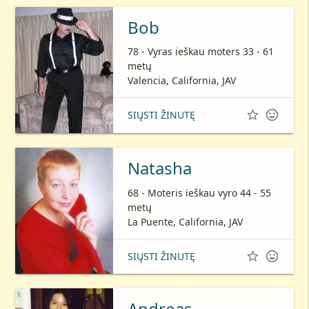
Bob
78 - Vyras ieškau moters 33 - 61
metų
Valencia, California, JAV


SIŲSTI ŽINUTĘ
Natasha
68 - Moteris ieškau vyro 44 - 55
metų
La Puente, California, JAV


SIŲSTI ŽINUTĘ
Andreas