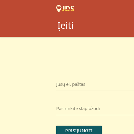
Įeiti
Jūsų el. paštas
Pasirinkite slaptažodį
PRISIJUNGTI