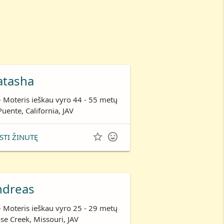
atasha
- Moteris ieškau vyro 44 - 55 metų
Puente, California, JAV


STI ŽINUTĘ
ndreas
- Moteris ieškau vyro 25 - 29 metų
se Creek, Missouri, JAV