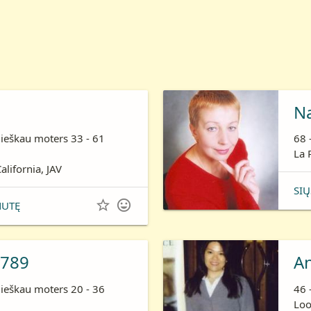
N
 ieškau moters 33 - 61
68 
La 
alifornia, JAV
SIŲ


NUTĘ
789
A
 ieškau moters 20 - 36
46 
Loo