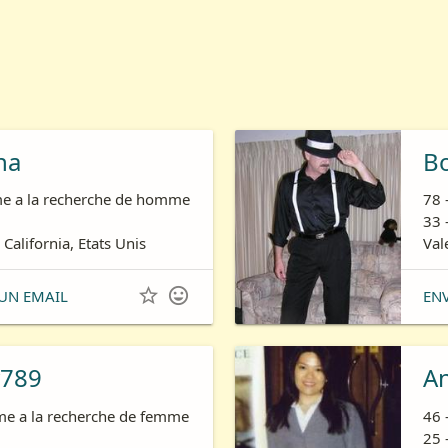
ha
B
e a la recherche de homme
78 
33 
 California, Etats Unis
Val


UN EMAIL
EN
789
A
e a la recherche de femme
46 
25 