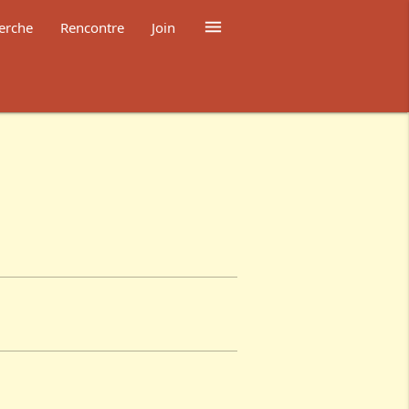

erche
Rencontre
Join