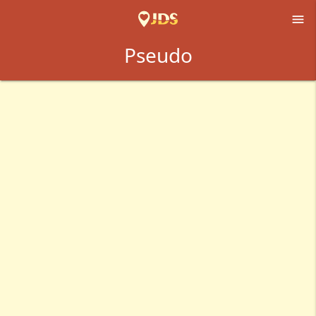

Pseudo