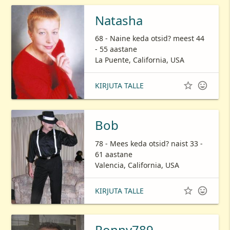
Natasha
68 - Naine keda otsid? meest 44
- 55 aastane
La Puente, California, USA


KIRJUTA TALLE
Bob
78 - Mees keda otsid? naist 33 -
61 aastane
Valencia, California, USA


KIRJUTA TALLE
Ronny789