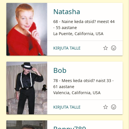
Natasha
68 - Naine keda otsid? meest 44
- 55 aastane
La Puente, California, USA


KIRJUTA TALLE
Bob
78 - Mees keda otsid? naist 33 -
61 aastane
Valencia, California, USA


KIRJUTA TALLE
Ronny789