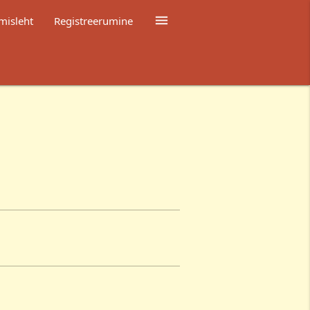

misleht
Registreerumine