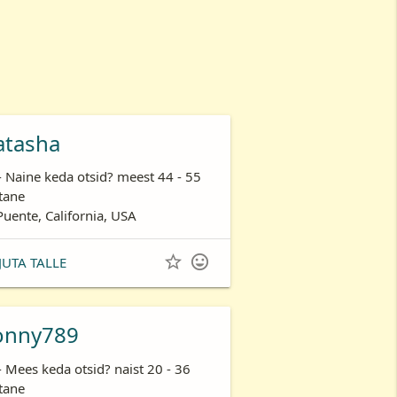
atasha
- Naine keda otsid? meest 44 - 55
tane
Puente, California, USA


JUTA TALLE
onny789
- Mees keda otsid? naist 20 - 36
tane