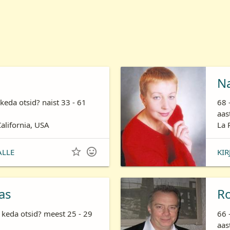
N
keda otsid? naist 33 - 61
68 
aas
California, USA
La 


ALLE
KIR
as
R
 keda otsid? meest 25 - 29
66 
aas