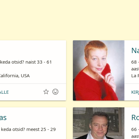
N
keda otsid? naist 33 - 61
68 
aas
California, USA
La 


ALLE
KIR
as
R
 keda otsid? meest 25 - 29
66 
aas