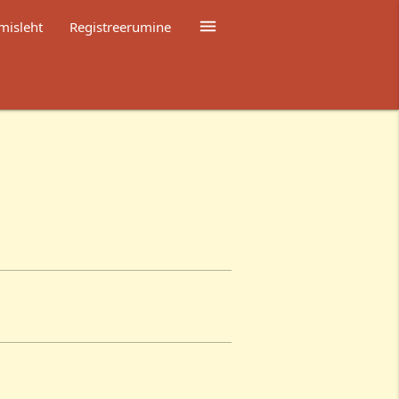

misleht
Registreerumine