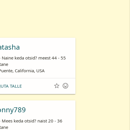
atasha
- Naine keda otsid? meest 44 - 55
tane
Puente, California, USA


JUTA TALLE
onny789
- Mees keda otsid? naist 20 - 36
tane