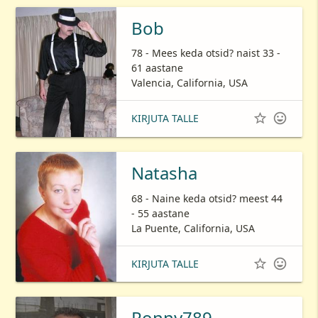
Bob
78 - Mees keda otsid? naist 33 -
61 aastane
Valencia, California, USA


KIRJUTA TALLE
Natasha
68 - Naine keda otsid? meest 44
- 55 aastane
La Puente, California, USA


KIRJUTA TALLE
Ronny789