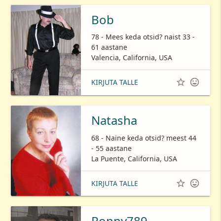
Bob
78 - Mees keda otsid? naist 33 -
61 aastane
Valencia, California, USA


KIRJUTA TALLE
Natasha
68 - Naine keda otsid? meest 44
- 55 aastane
La Puente, California, USA


KIRJUTA TALLE
Ronny789