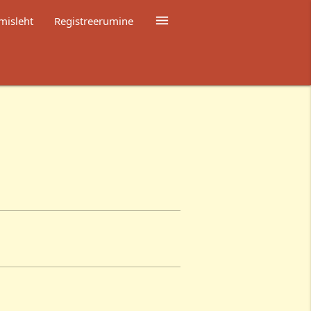

misleht
Registreerumine