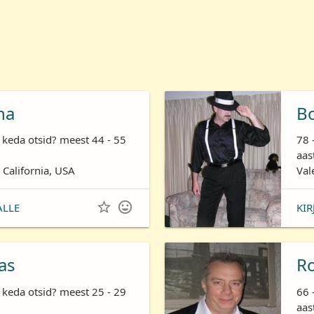
ha
B
 keda otsid? meest 44 - 55
78 
aas
 California, USA
Val


ALLE
KIR
as
R
 keda otsid? meest 25 - 29
66 
aas