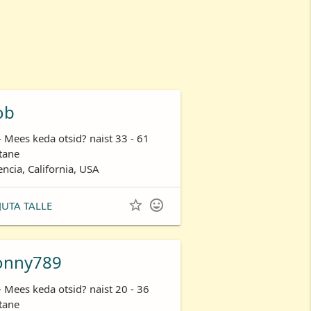
ob
- Mees keda otsid? naist 33 - 61
tane
encia, California, USA


JUTA TALLE
onny789
- Mees keda otsid? naist 20 - 36
tane