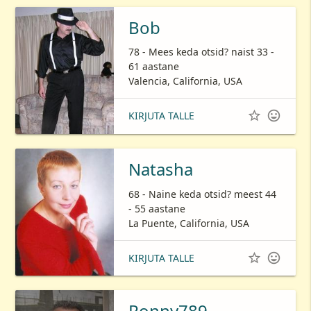
Bob
78 - Mees keda otsid? naist 33 -
61 aastane
Valencia, California, USA


KIRJUTA TALLE
Natasha
68 - Naine keda otsid? meest 44
- 55 aastane
La Puente, California, USA


KIRJUTA TALLE
Ronny789