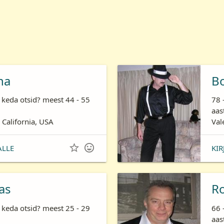
ha
B
 keda otsid? meest 44 - 55
78 
aas
 California, USA
Val


ALLE
KIR
as
R
 keda otsid? meest 25 - 29
66 
aas