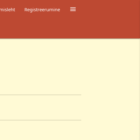

misleht
Registreerumine