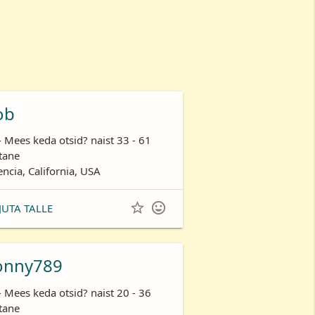
ob
- Mees keda otsid? naist 33 - 61
tane
encia, California, USA


JUTA TALLE
onny789
- Mees keda otsid? naist 20 - 36
tane