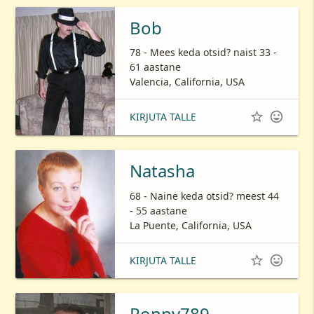
Bob
78 - Mees keda otsid? naist 33 -
61 aastane
Valencia, California, USA


KIRJUTA TALLE
Natasha
68 - Naine keda otsid? meest 44
- 55 aastane
La Puente, California, USA


KIRJUTA TALLE
Ronny789