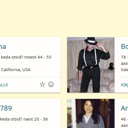
ha
B
 keda otsid? meest 44 - 55
78 
aas
 California, USA
Val


ALLE
KIR
789
A
keda otsid? naist 20 - 36
46 
aas