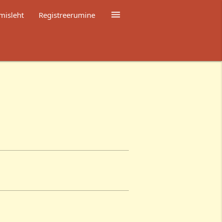

misleht
Registreerumine