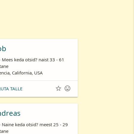
ob
- Mees keda otsid? naist 33 - 61
tane
encia, California, USA


JUTA TALLE
ndreas
- Naine keda otsid? meest 25 - 29
tane