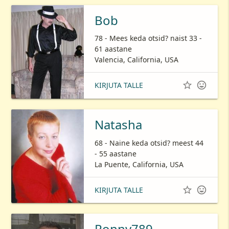
Bob
78 - Mees keda otsid? naist 33 -
61 aastane
Valencia, California, USA


KIRJUTA TALLE
Natasha
68 - Naine keda otsid? meest 44
- 55 aastane
La Puente, California, USA


KIRJUTA TALLE
Ronny789