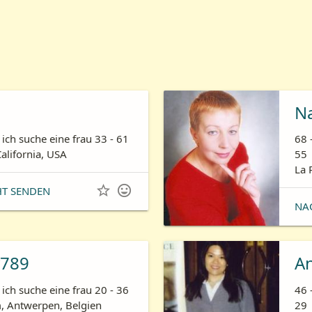
N
ich suche eine frau 33 - 61
68 
California, USA
55
La 


HT SENDEN
NA
789
A
ich suche eine frau 20 - 36
46 
 Antwerpen, Belgien
29