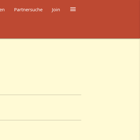

en
Partnersuche
Join