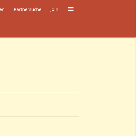

en
Partnersuche
Join