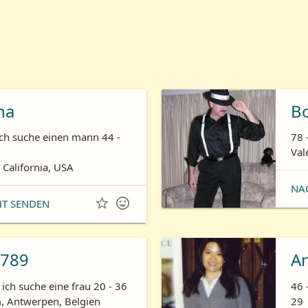
ha
B
ich suche einen mann 44 -
78 
Val
 California, USA
NA


HT SENDEN
789
A
ich suche eine frau 20 - 36
46 
 Antwerpen, Belgien
29