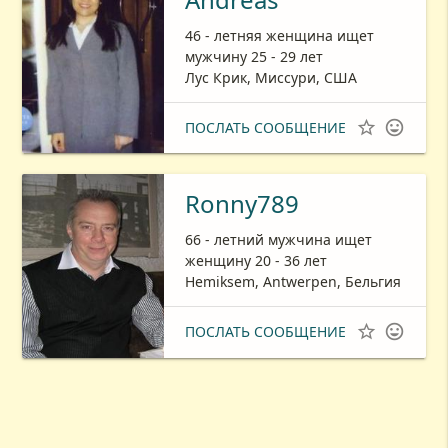
46 - летняя женщина ищет
мужчину 25 - 29 лет
Лус Крик, Миссури, США


ПОСЛАТЬ СООБЩЕНИЕ
Ronny789
66 - летний мужчина ищет
женщину 20 - 36 лет
Hemiksem, Antwerpen, Бельгия


ПОСЛАТЬ СООБЩЕНИЕ