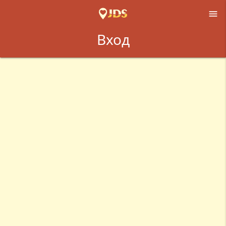

Вход