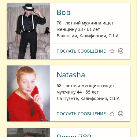
Bob
78 - летний мужчина ищет
женщину 33 - 61 лет
Валенсии, Калифорния, США


ПОСЛАТЬ СООБЩЕНИЕ
Natasha
68 - летняя женщина ищет
мужчину 44 - 55 лет
Ла Пуэнте, Калифорния, США


ПОСЛАТЬ СООБЩЕНИЕ
Ronny789