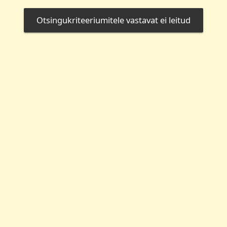
Otsingukriteeriumitele vastavat ei leitud