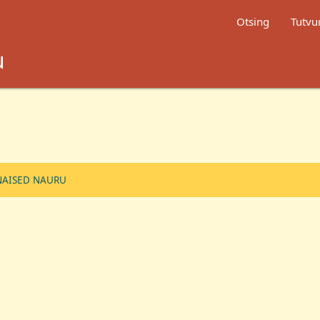
Otsing
Tutvu
u
NAISED NAURU