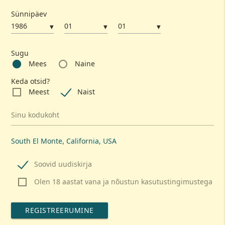
Sünnipäev
▼
▼
▼
Sugu
Mees
Naine
Keda otsid?
Meest
Naist
Sinu kodukoht
South El Monte, California, USA
Soovid uudiskirja
Olen 18 aastat vana ja nõustun kasutustingimustega
REGISTREERUMINE