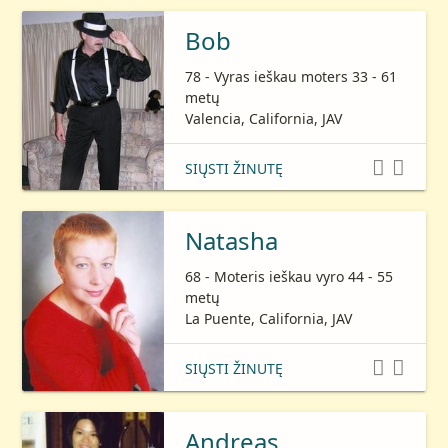
Bob
78 - Vyras ieškau moters 33 - 61
metų
Valencia, California, JAV


SIŲSTI ŽINUTĘ
Natasha
68 - Moteris ieškau vyro 44 - 55
metų
La Puente, California, JAV


SIŲSTI ŽINUTĘ
Andreas