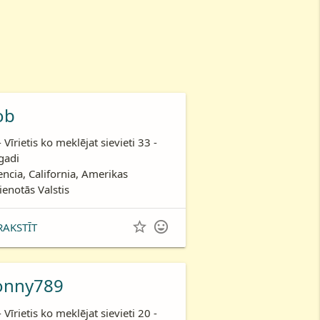
ob
- Vīrietis ko meklējat sievieti 33 -
gadi
encia, California, Amerikas
ienotās Valstis


RAKSTĪT
onny789
- Vīrietis ko meklējat sievieti 20 -