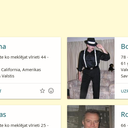
ha
B
te ko meklējat vīrieti 44 -
78 
61 
 California, Amerikas
Val
 Valstis
Sav


T
UZ
as
R
te ko meklējat vīrieti 25 -
66 