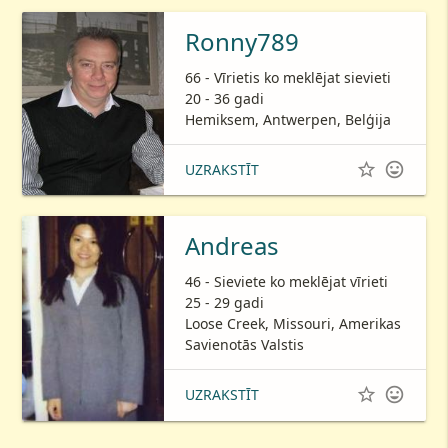
Ronny789
66 - Vīrietis ko meklējat sievieti
20 - 36 gadi
Hemiksem, Antwerpen, Belģija


UZRAKSTĪT
Andreas
46 - Sieviete ko meklējat vīrieti
25 - 29 gadi
Loose Creek, Missouri, Amerikas
Savienotās Valstis


UZRAKSTĪT