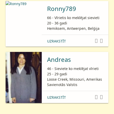
Ronny789
66 - Vīrietis ko meklējat sievieti
20 - 36 gadi
Hemiksem, Antwerpen, Belģija


UZRAKSTĪT
Andreas
46 - Sieviete ko meklējat vīrieti
25 - 29 gadi
Loose Creek, Missouri, Amerikas
Savienotās Valstis


UZRAKSTĪT