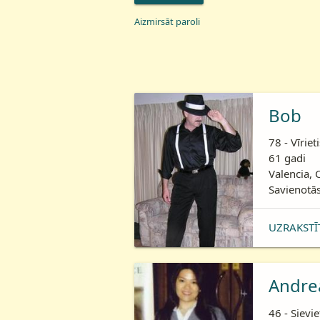
Aizmirsāt paroli
Bob
78 - Vīriet
61 gadi
Valencia, 
Savienotās
UZRAKSTĪ
Andre
46 - Sievie