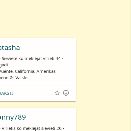
atasha
- Sieviete ko meklējat vīrieti 44 -
gadi
Puente, California, Amerikas
ienotās Valstis


RAKSTĪT
onny789
- Vīrietis ko meklējat sievieti 20 -