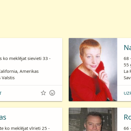
N
is ko meklējat sievieti 33 -
68 
55 
California, Amerikas
La 
 Valstis
Sav


T
UZ
as
R
te ko meklējat vīrieti 25 -
66 