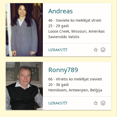
Andreas
46 - Sieviete ko meklējat vīrieti
25 - 29 gadi
Loose Creek, Missouri, Amerikas
Savienotās Valstis


UZRAKSTĪT
Ronny789
66 - Vīrietis ko meklējat sievieti
20 - 36 gadi
Hemiksem, Antwerpen, Belģija


UZRAKSTĪT