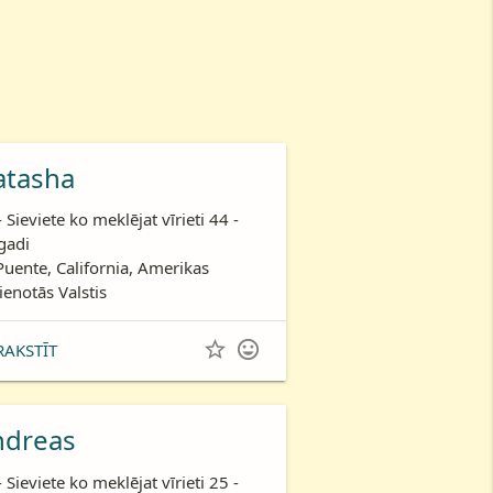
atasha
- Sieviete ko meklējat vīrieti 44 -
gadi
Puente, California, Amerikas
ienotās Valstis


RAKSTĪT
ndreas
- Sieviete ko meklējat vīrieti 25 -