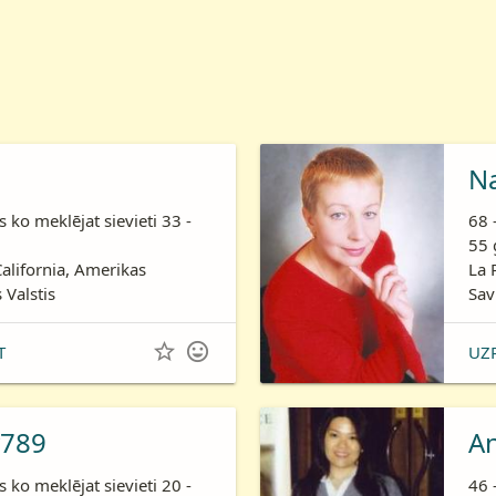
N
is ko meklējat sievieti 33 -
68 
55 
California, Amerikas
La 
 Valstis
Sav


T
UZ
789
A
is ko meklējat sievieti 20 -
46 