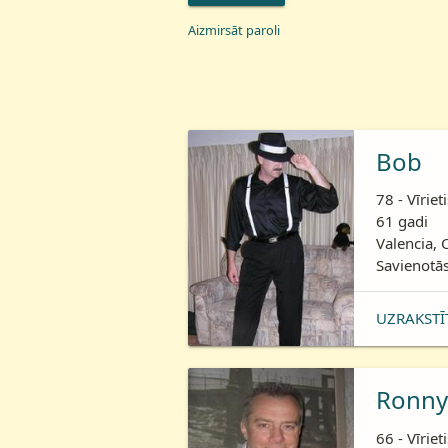
Aizmirsāt paroli
Bob
78 - Vīriet
61 gadi
Valencia, 
Savienotās
UZRAKSTĪ
Ronny
66 - Vīriet