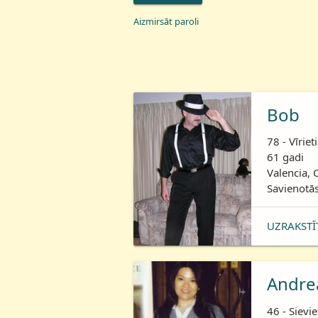
Aizmirsāt paroli
Bob
78 - Vīriet
61 gadi
Valencia, 
Savienotās
UZRAKSTĪ
Andre
46 - Sievie