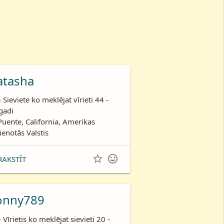
atasha
- Sieviete ko meklējat vīrieti 44 -
gadi
Puente, California, Amerikas
ienotās Valstis


RAKSTĪT
onny789
- Vīrietis ko meklējat sievieti 20 -