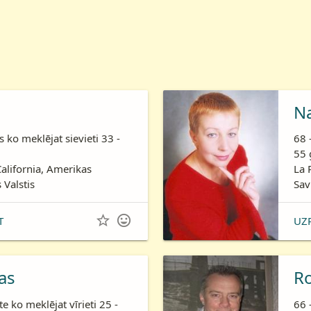
N
is ko meklējat sievieti 33 -
68 
55 
California, Amerikas
La 
 Valstis
Sav


T
UZ
as
R
te ko meklējat vīrieti 25 -
66 