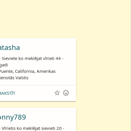
atasha
- Sieviete ko meklējat vīrieti 44 -
gadi
Puente, California, Amerikas
ienotās Valstis


RAKSTĪT
onny789
- Vīrietis ko meklējat sievieti 20 -