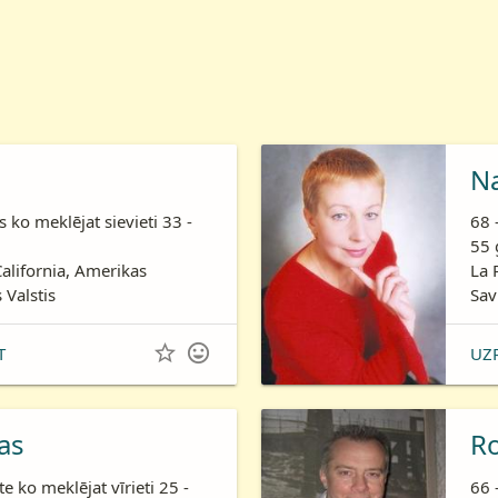
N
is ko meklējat sievieti 33 -
68 
55 
California, Amerikas
La 
 Valstis
Sav


T
UZ
as
R
te ko meklējat vīrieti 25 -
66 