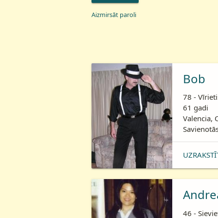
Aizmirsāt paroli
Bob
78 - Vīriet
61 gadi
Valencia, 
Savienotās
UZRAKSTĪ
Andre
46 - Sievie